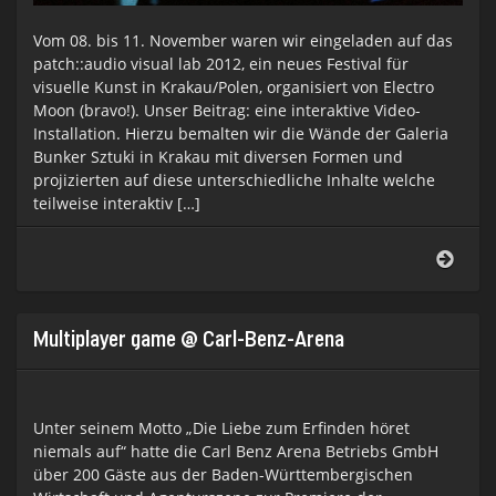
Vom 08. bis 11. November waren wir eingeladen auf das
patch::audio visual lab 2012, ein neues Festival für
visuelle Kunst in Krakau/Polen, organisiert von Electro
Moon (bravo!). Unser Beitrag: eine interaktive Video-
Installation. Hierzu bemalten wir die Wände der Galeria
Bunker Sztuki in Krakau mit diversen Formen und
projizierten auf diese unterschiedliche Inhalte welche
teilweise interaktiv […]
patch
visua
lab
2012
–
Multiplayer game @ Carl-Benz-Arena
strik
this
pose
Unter seinem Motto „Die Liebe zum Erfinden höret
niemals auf“ hatte die Carl Benz Arena Betriebs GmbH
über 200 Gäste aus der Baden-Württembergischen