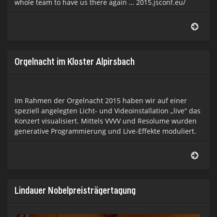
whole team to have us there again … 2015.jsconf.eu/
JSCo
2015
open
sho
Orgelnacht im Kloster Alpirsbach
Im Rahmen der Orgelnacht 2015 haben wir auf einer
speziell angelegten Licht- und Videoinstallation „live“ das
Konzert visualisiert. Mittels VVVV und Resolume wurden
generative Programmierung und Live-Effekte moduliert.
Orge
im
Klost
Alpir
Lindauer Nobelpreisträgertagung