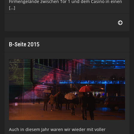
Firmengelände zwischen Tor 1 und dem Casino in einen
[…]
Vide
u.
Lich
Roch
B-Seite 2015
Auch in diesem Jahr waren wir wieder mit voller