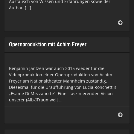
Austausch von Wissen und Erfahrungen sowie der
Aufbau […]
Lind
Nobe
Opernproduktion mit Achim Freyer
Benjamin Jantzen war auch 2015 wieder für die
Videoproduktion einer Opernproduktion von Achim
Freyer am Nationaltheater Mannheim zuständig.
Diesesmal für die Uraufführung von Lucia Ronchetti’s
„Esame Di Mezzanotte“. Einer faszinierenden Vision
unserer (Alb-)Traumwelt …
Oper
mit
Achi
Frey