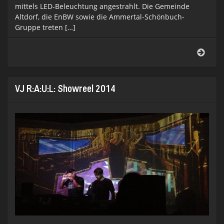
mittels LED-Beleuchtung angestrahlt. Die Gemeinde
Altdorf, die EnBW sowie die Ammertal-Schönbuch-
Gruppe treten […]
Wass
Altdo
VJ R:A:U:L: Showreel 2014