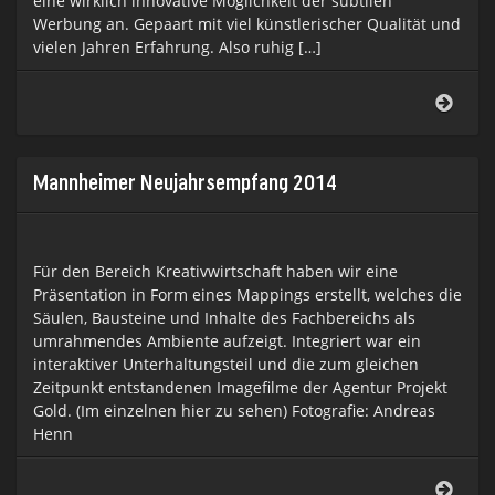
eine wirklich innovative Möglichkeit der subtilen
Werbung an. Gepaart mit viel künstlerischer Qualität und
vielen Jahren Erfahrung. Also ruhig […]
Gueri
Mapp
ist
Kreat
schaf
Mannheimer Neujahrsempfang 2014
Für den Bereich Kreativwirtschaft haben wir eine
Präsentation in Form eines Mappings erstellt, welches die
Säulen, Bausteine und Inhalte des Fachbereichs als
umrahmendes Ambiente aufzeigt. Integriert war ein
interaktiver Unterhaltungsteil und die zum gleichen
Zeitpunkt entstandenen Imagefilme der Agentur Projekt
Gold. (Im einzelnen hier zu sehen) Fotografie: Andreas
Henn
Mann