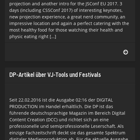
projection and another intro for the JSConf EU 2017. 3
days (including CSSConf 2017) of interesting keynotes,
new projection experience, a great nerd community, an
impressive location and again a perfect catering with the
most healthy food for those watching their health and
physic eating right […]
JSCo
EU
&
CSSC
EU
DP-Artikel über VJ-Tools und Festivals
2017
Seit 22.02.2016 ist die Ausgabe 02:16 der DIGITAL
PRODUCTION im Handel erhältlich. Die DP ist das
führende deutschsprachige Magazin im Bereich Digital
Content Creation (DCC) und richtet sich an eine
professionelle und semiprofessionelle Leserschaft. Als
einzige Fachzeitschrift deckt sie das gesamte Spektrum
digitaler Medienproduktion ab. Für die aktuelle Ausgabe