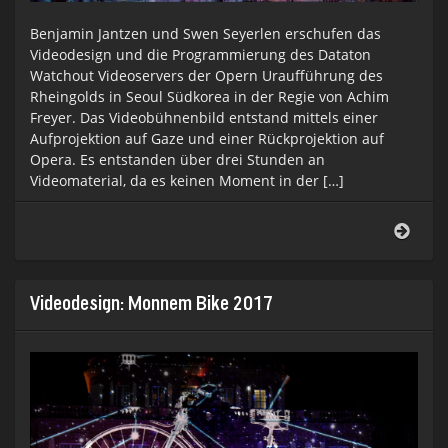
Benjamin Jantzen und Swen Seyerlen erschufen das
Videodesign und die Programmierung des Dataton
Watchout Videoservers der Opern Uraufführung des
Rheingolds in Seoul Südkorea in der Regie von Achim
Freyer. Das Videobühnenbild entstand mittels einer
Aufprojektion auf Gaze und einer Rückprojektion auf
Opera. Es entstanden über drei Stunden an
Videomaterial, da es keinen Moment in der […]
Vide
für
Oper
Wagn
Rhei
Videodesign: Monnem Bike 2017
Seou
Südk
2018