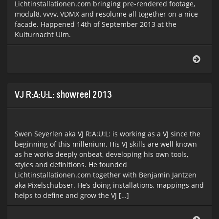
Lichtinstallationen.com bringing pre-rendered footage,
modul8, vvvv, VDMX and resolume all together on a nice
facade. Happened 14th of September 2013 at the
Kulturnacht Ulm.
Mapp
@
Kultu
Ulm
VJ R:A:U:L: showreel 2013
Swen Seyerlen aka VJ R:A:U:L: is working as a VJ since the
beginning of this millenium. His VJ skills are well known
as he works deeply onbeat, developing his own tools,
styles and definitions. He founded
Lichtinstallationen.com together with Benjamin Jantzen
aka Pixelschubser. He’s doing installations, mappings and
helps to define and grow the VJ […]
VJ