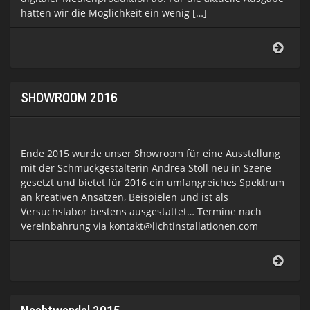
hatten wir die Möglichkeit ein wenig […]
DP-
Artik
über
VJ-
Tool
SHOWROOM 2016
und
Festi
Ende 2015 wurde unser Showroom für eine Ausstellung
mit der Schmuckgestalterin Andrea Stoll neu in Szene
gesetzt und bietet für 2016 ein umfangreiches Spektrum
an kreativen Ansätzen, Beispielen und ist als
Versuchslabor bestens ausgestattet… Termine nach
Vereinbahrung via kontakt@lichtinstallationen.com
SHO
2016