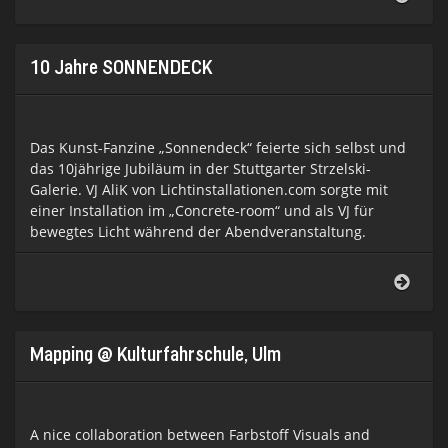
Neuj
2014
10 Jahre SONNENDECK
Das Kunst-Fanzine „Sonnendeck“ feierte sich selbst und
das 10jährige Jubiläum in der Stuttgarter Strzelski-
Galerie. VJ AliK von Lichtinstallationen.com sorgte mit
einer Installation im „Concrete-room“ und als VJ für
bewegtes Licht während der Abendveranstaltung.
10
Jahre
SON
Mapping @ Kulturfahrschule, Ulm
A nice collaboration between Farbstoff Visuals and