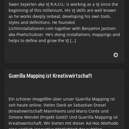
Swen Seyerlen aka VJ R:A:U:L: is working as a VJ since the
beginning of this millenium. His VJ skills are well known
as he works deeply onbeat, developing his own tools,
styles and definitions. He founded
Lichtinstallationen.com together with Benjamin Jantzen
aka Pixelschubser. He’s doing installations, mappings and
helps to define and grow the VJ […]
VJ
R:A:U
Show
2014
Guerilla Mapping ist Kreativwirt­schaft
Ein schöner Imagefilm über unser Guerilla Mapping ist
seit heute online. Vielen Dank an Sebastian Dresel
(Kreativwirtschaft Mannheim) und Mario Conte und
Simone Wendel (Projekt Gold)!! Und Guerilla Mapping ist
Kreativwirtschaft. Wir bieten mit dieser Ad-Hoc-Methode