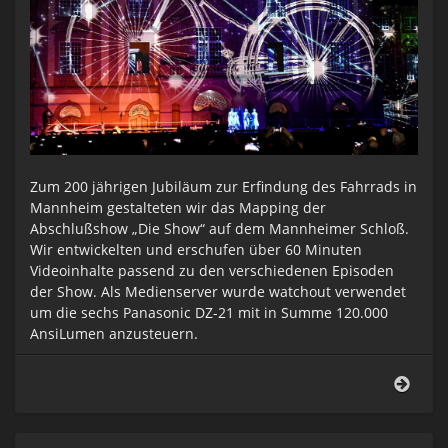
Zum 200 jährigen Jubiläum zur Erfindung des Fahrrads in
Mannheim gestalteten wir das Mapping der
Abschlußshow „Die Show“ auf dem Mannheimer Schloß.
Wir entwickelten und erschufen über 60 Minuten
Videoinhalte passend zu den verschiedenen Episoden
der Show. Als Medienserver wurde watchout verwendet
um die sechs Panasonic DZ-21 mit in Summe 120.000
AnsiLumen anzusteuern.
Vide
Mon
Bike
2017