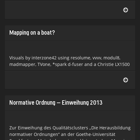
Vide
im
Gren
Mapping on a boat?
Visuals by interzone42 using resolume, vvvv, modul8,
madmapper, TVone, *spark d-fuser and a Christie LX1500
Mapp
on
a
boat
Normative Ordnung – Einweihung 2013
Zur Einweihung des Qualitätsclusters „Die Herausbildung
normativer Ordnungen“ an der Goethe-Universität