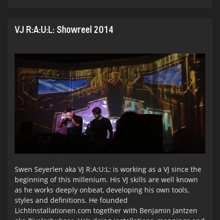
2015
VJ R:A:U:L: Showreel 2014
Swen Seyerlen aka VJ R:A:U:L: is working as a VJ since the
beginning of this millenium. His VJ skills are well known
as he works deeply onbeat, developing his own tools,
styles and definitions. He founded
Lichtinstallationen.com together with Benjamin Jantzen