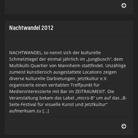
patch
visua
lab
2012
–
Nachtwandel 2012
strik
this
pose
NACHTWANDEL, so nennt sich der kulturelle
Schmelztiegel der einmal jährlich im „Jungbusch“, dem
Multikulti-Quartier von Mannheim stattfindet. Unzählige
zumeist künstlerisch ausgestattete Locations zeigen
diverse kulturelle Darbietungen. Jetztkultur e.V.
organisierte einen veritablen Treffpunkt für
Medieninteressierte mit Bar im ZEITRAUMEXIT. Die
Veranstaltung bekam das Label „micro-B“ um auf das „B-
Seite-Festival für visuelle Kunst und Jetztkultur“
aufmerksam zu […]
Nach
2012