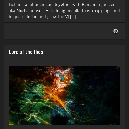
Lichtinstallationen.com together with Benjamin Jantzen
aka Pixelschubser. He’s doing installations, mappings and
helps to define and grow the VJ […]
VJ
R:A:U
show
2013
Lord of the flies