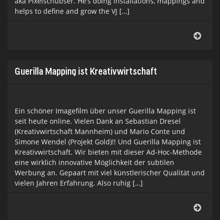
aka Pixelschubser. He’s doing installations, mappings and
helps to define and grow the VJ […]
VJ
R:A:U
Show
2014
Guerilla Mapping ist Kreativwirt­schaft
Ein schöner Imagefilm über unser Guerilla Mapping ist
seit heute online. Vielen Dank an Sebastian Dresel
(Kreativwirtschaft Mannheim) und Mario Conte und
Simone Wendel (Projekt Gold)!! Und Guerilla Mapping ist
Kreativwirtschaft. Wir bieten mit dieser Ad-Hoc-Methode
eine wirklich innovative Möglichkeit der subtilen
Werbung an. Gepaart mit viel künstlerischer Qualität und
vielen Jahren Erfahrung. Also ruhig […]
Gueri
Mapp