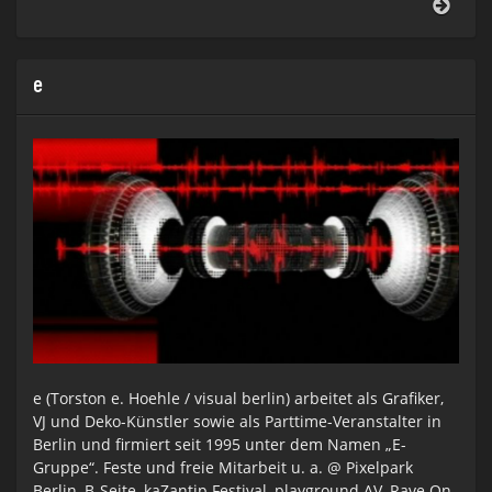
Gueri
Mapp
zur
Lang
Nach
e
der
Mus
2012
e (Torston e. Hoehle / visual berlin) arbeitet als Grafiker,
VJ und Deko-Künstler sowie als Parttime-Veranstalter in
Berlin und firmiert seit 1995 unter dem Namen „E-
Gruppe“. Feste und freie Mitarbeit u. a. @ Pixelpark
Berlin, B-Seite, kaZantip Festival, playground AV, Rave On