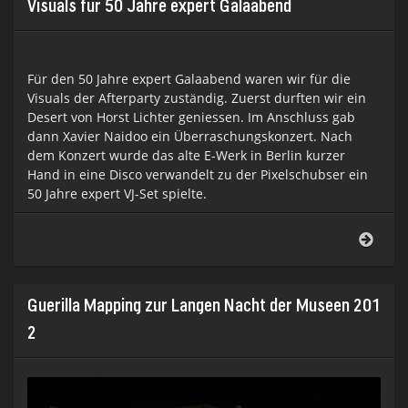
Visuals für 50 Jahre expert Galaabend
Für den 50 Jahre expert Galaabend waren wir für die
Visuals der Afterparty zuständig. Zuerst durften wir ein
Desert von Horst Lichter geniessen. Im Anschluss gab
dann Xavier Naidoo ein Überraschungskonzert. Nach
dem Konzert wurde das alte E-Werk in Berlin kurzer
Hand in eine Disco verwandelt zu der Pixelschubser ein
50 Jahre expert VJ-Set spielte.
Visua
für
50
Jahre
expe
Guerilla Mapping zur Langen Nacht der Museen 201
Gala
2