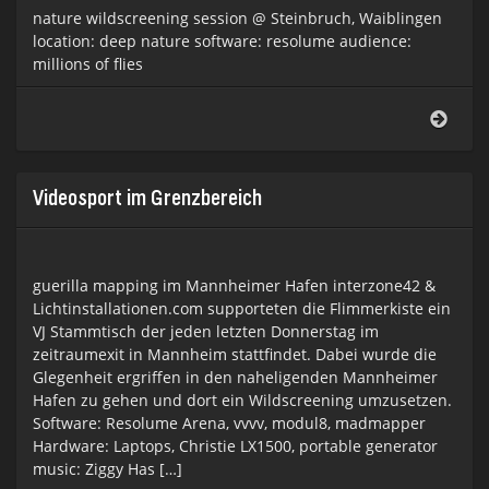
nature wildscreening session @ Steinbruch, Waiblingen
location: deep nature software: resolume audience:
millions of flies
Lord
of
the
flies
Videosport im Grenzbereich
guerilla mapping im Mannheimer Hafen interzone42 &
Lichtinstallationen.com supporteten die Flimmerkiste ein
VJ Stammtisch der jeden letzten Donnerstag im
zeitraumexit in Mannheim stattfindet. Dabei wurde die
Glegenheit ergriffen in den naheligenden Mannheimer
Hafen zu gehen und dort ein Wildscreening umzusetzen.
Software: Resolume Arena, vvvv, modul8, madmapper
Hardware: Laptops, Christie LX1500, portable generator
music: Ziggy Has […]