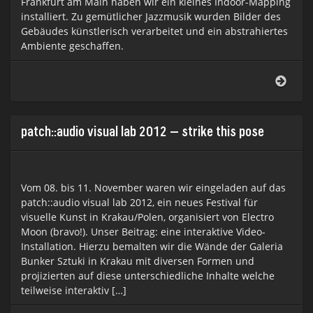
Frankfurt am Main haben wir ein kleines Indoor-Mapping
installiert. Zu gemütlicher Jazzmusik wurden Bilder des
Gebäudes künstlerisch verarbeitet und ein abstrahiertes
Ambiente geschaffen.
Norm
Ordn
–
Einw
2013
patch::audio visual lab 2012 – strike this pose
Vom 08. bis 11. November waren wir eingeladen auf das
patch::audio visual lab 2012, ein neues Festival für
visuelle Kunst in Krakau/Polen, organisiert von Electro
Moon (bravo!). Unser Beitrag: eine interaktive Video-
Installation. Hierzu bemalten wir die Wände der Galeria
Bunker Sztuki in Krakau mit diversen Formen und
projizierten auf diese unterschiedliche Inhalte welche
teilweise interaktiv […]