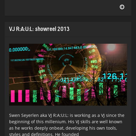
10
Jahre
SON
VJ R:A:U:L: showreel 2013
Swen Seyerlen aka VJ R:A:U:L: is working as a VJ since the
beginning of this millenium. His VJ skills are well known
as he works deeply onbeat, developing his own tools,
styles and definitions. He founded