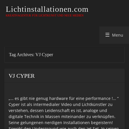
Lichtinstallationen.com
KREATIVAGENTUR FÜR LICHTKUNST UND NEUE MEDIEN
Skip
Menu
to
content
Tag Archives:
VJ Cyper
VJ CYPER
„… es gibt nie genug hardware für eine performance !… “
Cyper ist als intermedialer Video und Lichtkünstler zu
verstehen, dessen Leidenschaft es ist, analoge und
digitale Technik in Massen miteinander zu verknüpfen.
Seine gelungenen nerdigen Installationen begeistern!
Sowohl den Underground wie auch den Jet Set. In seinen