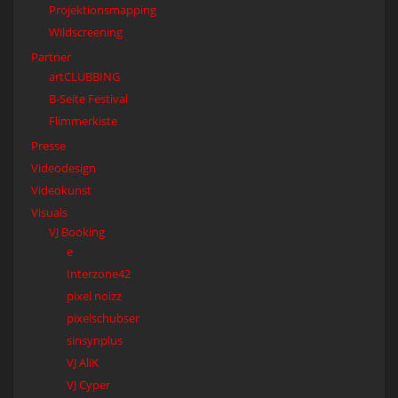
Projektionsmapping
Wildscreening
Partner
artCLUBBING
B-Seite Festival
Flimmerkiste
Presse
Videodesign
Videokunst
Visuals
VJ Booking
e
Interzone42
pixel noizz
pixelschubser
sinsynplus
VJ AliK
VJ Cyper