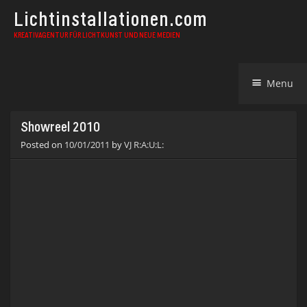
Lichtinstallationen.com
KREATIVAGENTUR FÜR LICHTKUNST UND NEUE MEDIEN
Skip
Menu
to
content
Showreel 2010
Posted on
10/01/2011
by
VJ R:A:U:L: