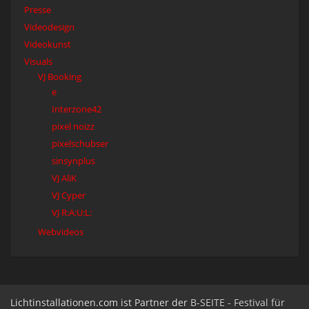
Presse
Videodesign
Videokunst
Visuals
VJ Booking
e
Interzone42
pixel noizz
pixelschubser
sinsynplus
VJ AliK
VJ Cyper
VJ R:A:U:L:
Webvideos
Lichtinstallationen.com ist Partner der
B-SEITE - Festival für