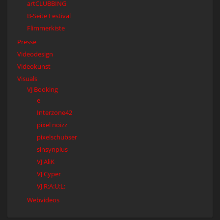
artCLUBBING
B-Seite Festival
Flimmerkiste
Presse
Videodesign
Videokunst
Visuals
VJ Booking
e
Interzone42
pixel noizz
pixelschubser
sinsynplus
VJ AliK
VJ Cyper
VJ R:A:U:L:
Webvideos