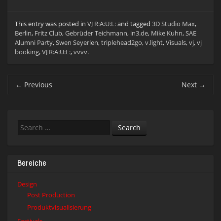
This entry was posted in
VJ R:A:U:L:
and tagged
3D Studio Max
,
Berlin
,
Fritz Club
,
Gebrüder Teichmann
,
in3.de
,
Mike Kuhn
,
SAE
Alumni Party
,
Swen Seyerlen
,
triplehead2go
,
v.light
,
Visuals
,
vj
,
vj
booking
,
VJ R:A:U:L:
,
vvvv
.
Post
←
Previous
Next
→
navigation
Search
Bereiche
Design
Post Production
Produktvisualisierung