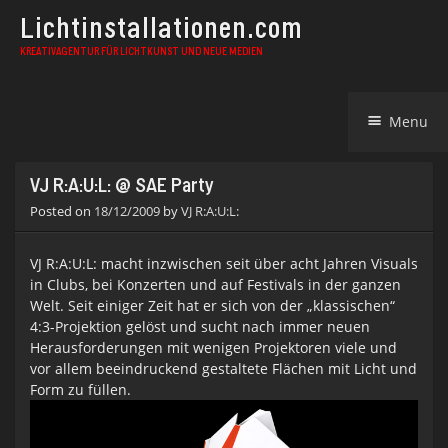
Lichtinstallationen.com
KREATIVAGENTUR FÜR LICHTKUNST UND NEUE MEDIEN
Skip
Menu
to
content
VJ R:A:U:L: @ SAE Party
Posted on
18/12/2009
by
VJ R:A:U:L:
VJ R:A:U:L:
macht inzwischen seit über acht Jahren Visuals
in Clubs, bei Konzerten und auf Festivals in der ganzen
Welt. Seit einiger Zeit hat er sich von der „klassischen“
4:3-Projektion gelöst und sucht nach immer neuen
Herausforderungen mit wenigen Projektoren viele und
vor allem beeindruckend gestaltete Flächen mit Licht und
Form zu füllen.